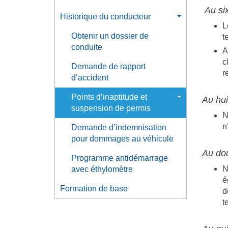
Au six
Historique du conducteur
L
Obtenir un dossier de
t
conduite
A
c
Demande de rapport
r
d’accident
Points d’inaptitude et
Au hui
suspension de permis
N
n
Demande d’indemnisation
pour dommages au véhicule
Au dou
Programme antidémarrage
N
avec éthylomètre
é
Formation de base
d
t