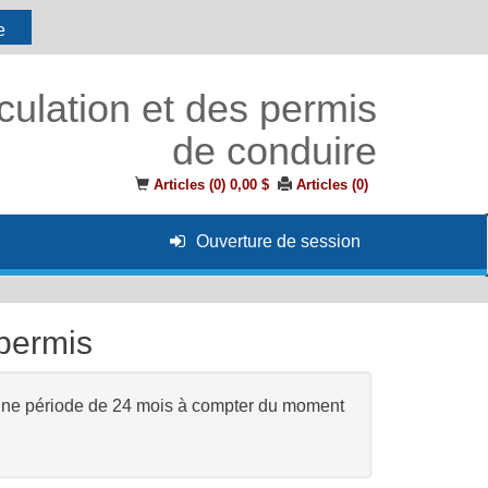
e
culation et des permis
de conduire
Articles (
0
)
0,00 $
Articles (
0
)
Ouverture de session
 permis
r une période de 24 mois à compter du moment