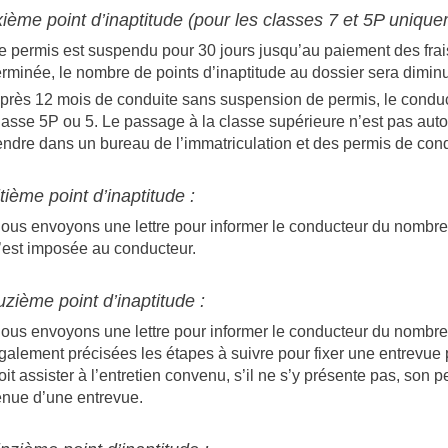
ième point d’inaptitude (pour les classes 7 et 5P unique
e permis est suspendu pour 30 jours jusqu’au paiement des frai
erminée, le nombre de points d’inaptitude au dossier sera dimin
près 12 mois de conduite sans suspension de permis, le conduc
lasse 5P ou 5. Le passage à la classe supérieure n’est pas autom
endre dans un bureau de l’immatriculation et des permis de cond
tième point d’inaptitude :
ous envoyons une lettre pour informer le conducteur du nombre d
’est imposée au conducteur.
zième point d’inaptitude :
ous envoyons une lettre pour informer le conducteur du nombre 
galement précisées les étapes à suivre pour fixer une entrevue
oit assister à l’entretien convenu, s’il ne s’y présente pas, son
enue d’une entrevue.