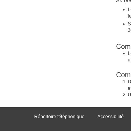
Au qui
L
t
S
3
Comm
L
u
Comm
D
e
U
Répertoire téléphonique
Accessibilité