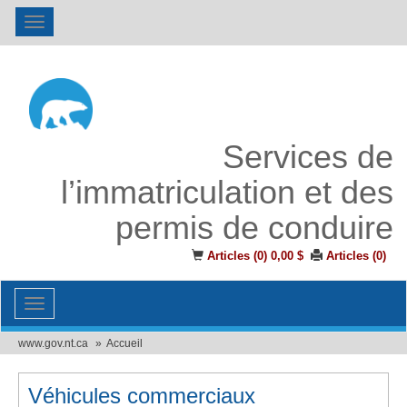
Toggle
navigation
Services de
l’immatriculation et des
permis de conduire
Articles (
0
)
0,00 $
Articles (
0
)
Toggle
navigation
www.gov.nt.ca
Accueil
Véhicules commerciaux