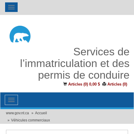
Toggle
navigation
Services de
l’immatriculation et des
permis de conduire
Articles (
0
)
0,00 $
Articles (
0
)
Toggle
navigation
www.gov.nt.ca
Accueil
Véhicules commerciaux