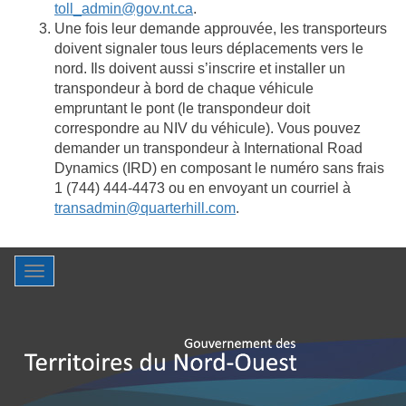
toll_admin@gov.nt.ca
.
Une fois leur demande approuvée, les transporteurs
doivent signaler tous leurs déplacements vers le
nord. Ils doivent aussi s’inscrire et installer un
transpondeur à bord de chaque véhicule
empruntant le pont (le transpondeur doit
correspondre au NIV du véhicule). Vous pouvez
demander un transpondeur à International Road
Dynamics (IRD) en composant le numéro sans frais
1 (744) 444-4473 ou en envoyant un courriel à
transadmin@quarterhill.com
.
Toggle
navigation