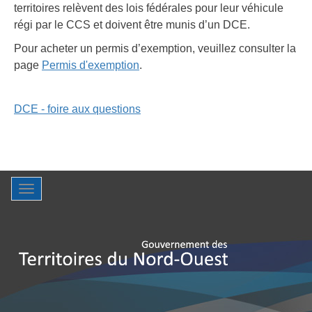
territoires relèvent des lois fédérales pour leur véhicule
régi par le CCS et doivent être munis d’un DCE.
Pour acheter un permis d’exemption, veuillez consulter la
page
Permis d'exemption
.
DCE - foire aux questions
Toggle
navigation