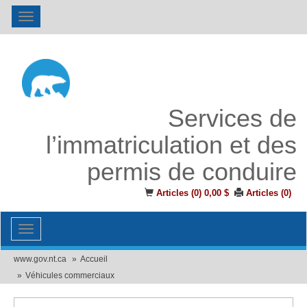
Toggle
navigation
Services de
l’immatriculation et des
permis de conduire
Articles (
0
)
0,00 $
Articles (
0
)
Toggle
navigation
www.gov.nt.ca
Accueil
Véhicules commerciaux