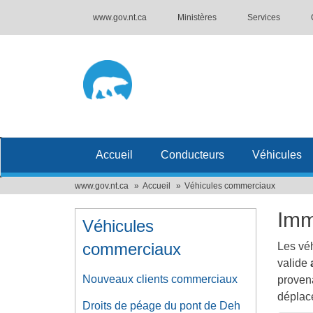
www.gov.nt.ca
Ministères
Services
Accueil
Conducteurs
Véhicules
www.gov.nt.ca
Accueil
Véhicules commerciaux
Imm
Véhicules
commerciaux
Les véh
valide
Nouveaux clients commerciaux
provena
déplac
Droits de péage du pont de Deh