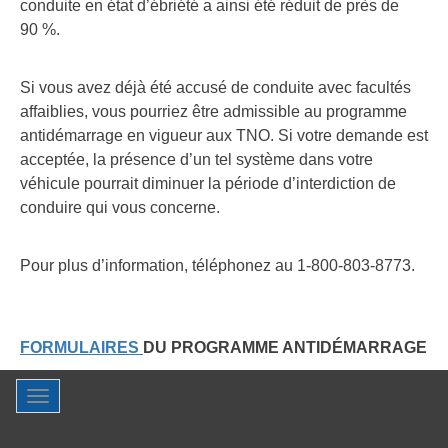
conduite en état d’ébriété a ainsi été réduit de près de
90 %.
Si vous avez déjà été accusé de conduite avec facultés
affaiblies, vous pourriez être admissible au programme
antidémarrage en vigueur aux TNO. Si votre demande est
acceptée, la présence d’un tel système dans votre
véhicule pourrait diminuer la période d’interdiction de
conduire qui vous concerne.
Pour plus d’information, téléphonez au 1-800-803-8773.
FORMULAIRES
DU PROGRAMME ANTIDÉMARRAGE
Toggle
navigation