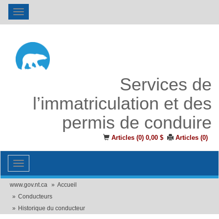
Toggle
navigation
Services de
l’immatriculation et des
permis de conduire
Articles (
0
)
0,00 $
Articles (
0
)
Toggle
navigation
www.gov.nt.ca
Accueil
Conducteurs
Historique du conducteur