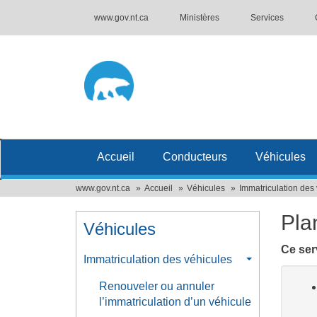
www.gov.nt.ca
Ministères
Services
Accueil
Conducteurs
Véhicules
www.gov.nt.ca
Accueil
Véhicules
Immatriculation des
Pla
Véhicules
Ce ser
Immatriculation des véhicules
Renouveler ou annuler
l’immatriculation d’un véhicule