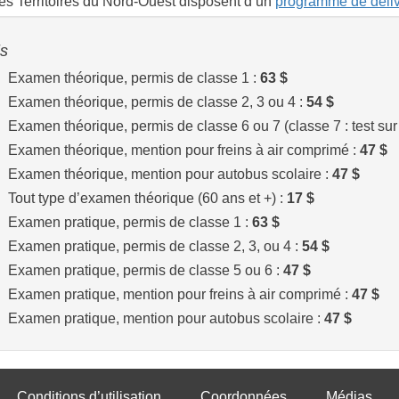
es Territoires du Nord-Ouest disposent d’un
programme de déliv
is
Examen théorique, permis de classe 1 :
63 $
Examen théorique, permis de classe 2, 3 ou 4 :
54 $
Examen théorique, permis de classe 6 ou 7 (classe 7 : test sur 
Examen théorique, mention pour freins à air comprimé :
47 $
Examen théorique, mention pour autobus scolaire :
47 $
Tout type d’examen théorique (60 ans et +) :
17 $
Examen pratique, permis de classe 1 :
63 $
Examen pratique, permis de classe 2, 3, ou 4 :
54 $
Examen pratique, permis de classe 5 ou 6 :
47 $
Examen pratique, mention pour freins à air comprimé :
47 $
Examen pratique, mention pour autobus scolaire :
47 $
Conditions d’utilisation
Coordonnées
Médias