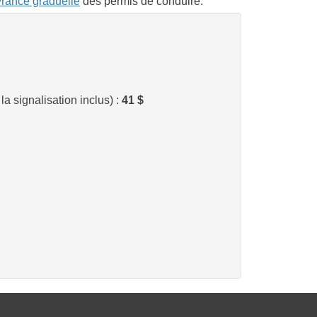
rance graduelle
des permis de conduire.
la signalisation inclus) :
41 $