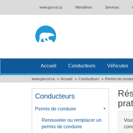
www.gov.nt.ca
Ministères
Services
Accueil
Conducteurs
Véhicules
www.gov.nt.ca
Accueil
Conducteurs
Permis de condu
Rés
Conducteurs
pra
Permis de conduire
Renouveler ou remplacer un
Vous
permis de conduire
cond