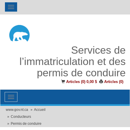
Toggle
navigation
Services de
l’immatriculation et des
permis de conduire
Articles (
0
)
0,00 $
Articles (
0
)
Toggle
navigation
www.gov.nt.ca
Accueil
Conducteurs
Permis de conduire