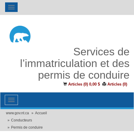
Toggle
navigation
Services de
l’immatriculation et des
permis de conduire
Articles (
0
)
0,00 $
Articles (
0
)
Toggle
navigation
www.gov.nt.ca
Accueil
Conducteurs
Permis de conduire